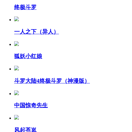
终极斗罗
一人之下（异人）
狐妖小红娘
斗罗大陆4终极斗罗（神漫版）
中国惊奇先生
风起苍岚