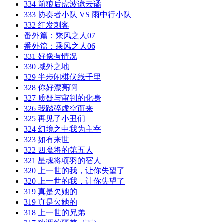
334 前狼后虎波诡云谲
333 协奏者小队 VS 雨中行小队
332 红发刺客
番外篇：乘风之人07
番外篇：乘风之人06
331 好像有情况
330 域外之地
329 半步闲棋伏线千里
328 你好漂亮啊
327 质疑与审判的化身
326 我踏碎虚空而来
325 再见了小丑们
324 幻境之中我为主宰
323 如有来世
322 四魔将的第五人
321 星魂将项羽的宿人
320 上一世的我，让你失望了
320 上一世的我，让你失望了
319 真是欠她的
319 真是欠她的
318 上一世的兄弟