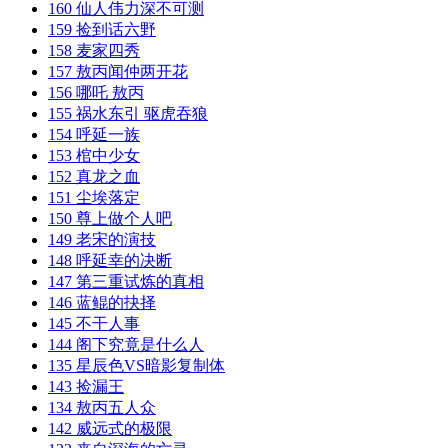
160 仙人伟力深不可测
159 捡到话六野
158 麦家四秀
157 敖丙闻仲两开花
156 哪吒 敖丙
155 祸水东引 驱虎吞狼
154 呼延一族
153 棺中少女
152 真龙之血
151 尘埃落定
150 尊上做个人吧
149 老宋的演技
148 呼延幸的决断
147 第三重试炼的真相
146 蓝鲲的抉择
145 不干人事
144 阁下究竟是什么人
135 星辰色VS暗影复制体
143 捡漏王
134 敖丙五人众
142 威远式的极限