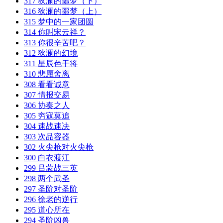
317 狄澜的噩梦（下）
316 狄澜的噩梦（上）
315 梦中的一家团圆
314 你叫宋云祥？
313 你很辛苦吧？
312 狄澜的幻境
311 星辰色干将
310 悲愿舍离
308 看看诚意
307 情报交易
306 协奏之人
305 穷寇莫追
304 速战速决
303 次品容器
302 火尖枪对火尖枪
300 白衣渡江
299 吕蒙战三英
298 两个武圣
297 圣阶对圣阶
296 徐老的逆行
295 道心所在
294 圣阶凶兽