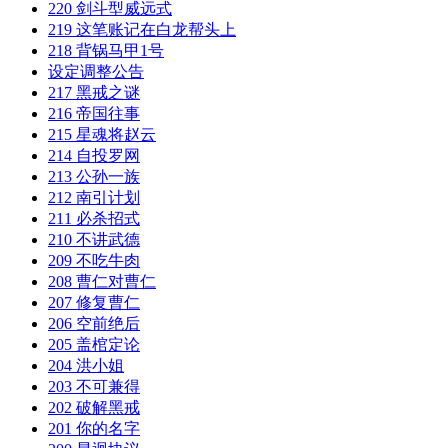
220 剑斗型威远式
219 这笔账记在白龙帮头上
218 背锅马甲1号
设定调整公告
217 黑戒之谜
216 帝国往事
215 星魂将赵云
214 自投罗网
213 公孙一族
212 南引计划
211 必杀招式
210 不讲武德
209 不吃牛肉
208 曹仁对曹仁
207 修复曹仁
206 空前绝后
205 盖棺定论
204 洪小姐
203 不可兼得
202 破解黑戒
201 你的名字