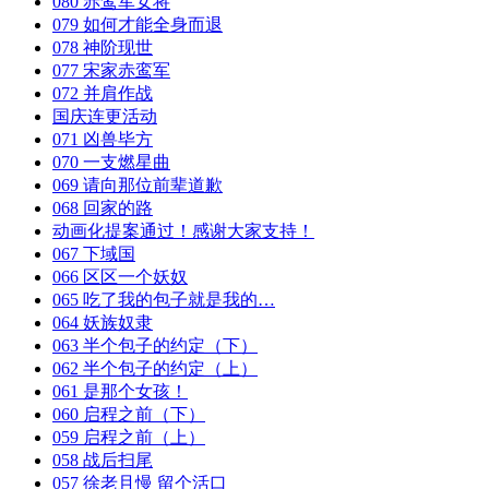
080 赤鸾军女将
079 如何才能全身而退
078 神阶现世
077 宋家赤鸾军
072 并肩作战
国庆连更活动
071 凶兽毕方
070 一支燃星曲
069 请向那位前辈道歉
068 回家的路
动画化提案通过！感谢大家支持！
067 下域国
066 区区一个妖奴
065 吃了我的包子就是我的…
064 妖族奴隶
063 半个包子的约定（下）
062 半个包子的约定（上）
061 是那个女孩！
060 启程之前（下）
059 启程之前（上）
058 战后扫尾
057 徐老且慢 留个活口