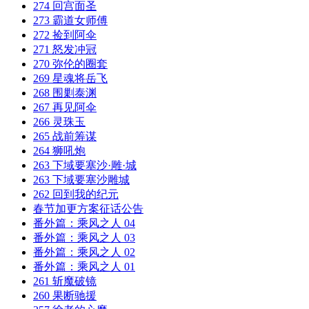
274 回宫面圣
273 霸道女师傅
272 捡到阿伞
271 怒发冲冠
270 弥伦的圈套
269 星魂将岳飞
268 围剿泰渊
267 再见阿伞
266 灵珠玉
265 战前筹谋
264 狮吼炮
263 下域要塞沙·雕·城
263 下域要塞沙雕城
262 回到我的纪元
春节加更方案征话公告
番外篇：乘风之人 04
番外篇：乘风之人 03
番外篇：乘风之人 02
番外篇：乘风之人 01
261 斩魔破镜
260 果断驰援