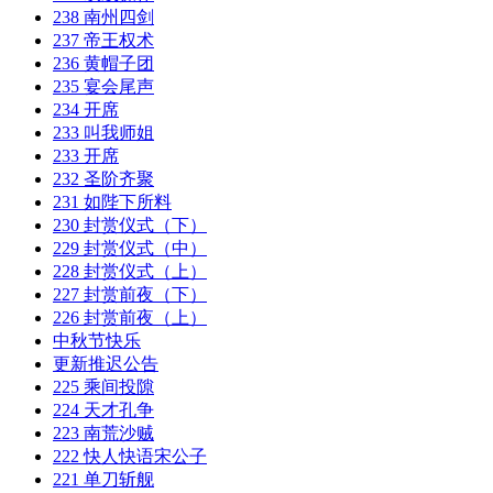
238 南州四剑
237 帝王权术
236 黄帽子团
235 宴会尾声
234 开席
233 叫我师姐
233 开席
232 圣阶齐聚
231 如陛下所料
230 封赏仪式（下）
229 封赏仪式（中）
228 封赏仪式（上）
227 封赏前夜（下）
226 封赏前夜（上）
中秋节快乐
更新推迟公告
225 乘间投隙
224 天才孔争
223 南荒沙贼
222 快人快语宋公子
221 单刀斩舰