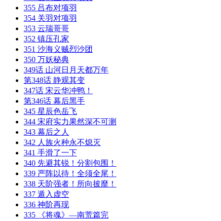
355 吕布对项羽
354 关羽对项羽
353 云瑞哥哥
352 镇压孔家
351 沙海义贼烈沙团
350 万妖秘典
349话 山河日月天都万年
第348话 静观其变
347话 宋云华冲鸭！
第346话 幕后黑手
345 星辰色岳飞
344 宋府实力果然深不可测
343 幕后之人
342 人族火种永不熄灭
341 手滑了一下
340 先避其锐！分割包围！
339 严阵以待！全须全尾！
338 天阶强者！所向披靡！
337 遁入虚空
336 神阶再现
335 《将魂》—南荒篇完