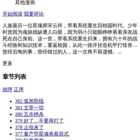
其他漫画
开始阅读
我要评论
人族最后一位星魂师宋云祥，带着系统重生回校园时代。少年
时曾因为魂脉残缺遭人白眼，因为弱小只能眼睁睁看着亲友战
死在自己身前。这一世，带着系统重生归来，拥有六十年的战
斗经验和知识技术，重返校园，从此一路开挂造机甲打怪兽…
曾经后悔的事，曾经错过的人，这一次将不留遗憾。...
更多
章节列表
倒序
正序
382 弧形防线
381 主宰一切
380 五步绝杀
379 好了，不要再打了
378 止役来了
377 量产型星魂将慕容式