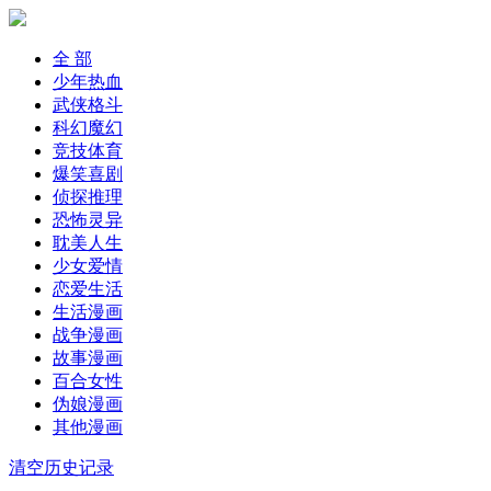
全 部
少年热血
武侠格斗
科幻魔幻
竞技体育
爆笑喜剧
侦探推理
恐怖灵异
耽美人生
少女爱情
恋爱生活
生活漫画
战争漫画
故事漫画
百合女性
伪娘漫画
其他漫画
清空历史记录