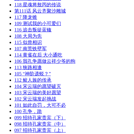
118 星魂将敖丙的传说
第111话 风云齐聚沙雕城
117 降龙锥
109 测试我的小可爱们
116 追击叛徒蓝鲰
108 大局为先
115 似曾相识
107 南荒铁壁军
114 黄雀在后 大小通吃
106 我孔争愿做云祥少爷的狗
113 狭路相逢
105 “神阶遗蜕？”
112 鲛人族的传承
104 宋云瑞的愿望破灭
103 宋云瑞的美好愿望
102 宋云瑞发起挑战
101 如此自罚，大可不必
100 孔争，跪
099 招待孔家贵宾（下）
098 招待孔家贵宾（中）
097 招待孔家贵宾（上）