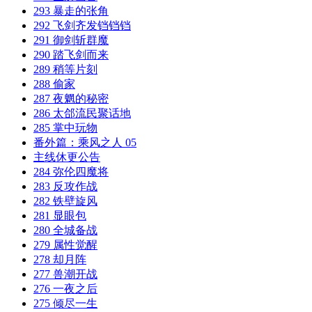
293 暴走的张角
292 飞剑齐发铛铛铛
291 御剑斩群魔
290 踏飞剑而来
289 稍等片刻
288 偷家
287 夜魍的秘密
286 太郃流民聚话地
285 掌中玩物
番外篇：乘风之人 05
主线休更公告
284 弥伦四魔将
283 反攻作战
282 铁壁旋风
281 显眼包
280 全城备战
279 属性觉醒
278 却月阵
277 兽潮开战
276 一夜之后
275 倾尽一生