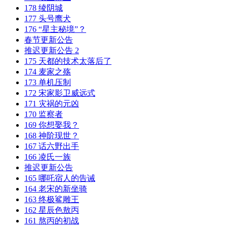
178 绫阴城
177 头号鹰犬
176 “星主秘境”？
春节更新公告
推迟更新公告 2
175 天都的技术太落后了
174 麦家之殇
173 单机压制
172 宋家影卫威远式
171 灾祸的元凶
170 监察者
169 你想娶我？
168 神阶现世？
167 话六野出手
166 凌氏一族
推迟更新公告
165 哪吒宿人的告诫
164 老宋的新坐骑
163 终极鲨雕王
162 星辰色敖丙
161 熬丙的初战