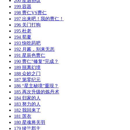
200 星迴协议
199 容器
198 曹仁VS曹仁
197 出来吧！我的曹仁！
196 关门打狗
195 杜老
194 荀夏
193 快吃药吧
192 月酱，别来无恙
191 星辰色曹仁
190 曹仁”修复“完成？
189 脱离幻境
188 众妙之门
187 第零纪元
186 “星主秘境”重现？
185 再次升级的炼丹术
184 归家的人
183 努力的人
182 我回来了
181 莲衣
180 星魂将关羽
179 绫兰郡主