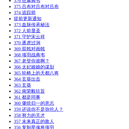
376 狂暴典韦
375 吕布对吕布对吕布
374 追踪箭
提前更新通知
373 血脉传承秘法
372 人前显圣
371 守护宋云祥
370 逐虎过涧
369 双戟对画戟
368 项羽战典韦
367 老登你谁啊？
366 太妃娘娘的谋划
365 轮椅上的天都八将
364 玄葵出击
363 玄葵
362 南荣毅抗旨
361 都是同事
360 肇统归一的意志
359 还说你不是弥伦人？
358 努力的天才
357 未来真正的敌人
356 复制星魂将项羽