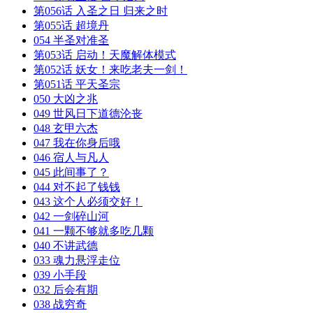
第056话 入圣之日 归来之时
第055话 超境丹
054 半圣对准圣
第053话 启动！天魔解体模式
第052话 妖女！来吃老夫一剑！
第051话 平天圣宗
050 大凶之兆
049 世风日下道德沦丧
048 玄甲六杰
047 我在你身后哦
046 宿人与凡人
045 此间事了？
044 对不起了钱钱
043 这个人必须交好！
042 一剑碎山河
041 一颗不够就多吃几颗
040 不讲武德
033 魂力悬浮走位
039 小手段
032 后会有期
038 战穷奇