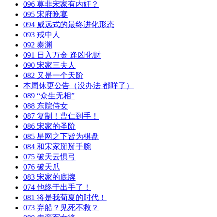
096 莫非宋家有内奸？
095 宋府晚宴
094 威远式的最终进化形态
093 戒中人
092 泰渊
091 日入万金 逢凶化财
090 宋家三夫人
082 又是一个天阶
本周休更公告（没办法 都咩了）
089 “众生无相”
088 东院侍女
087 复制！曹仁到手！
086 宋家的圣阶
085 星网之下皆为棋盘
084 和宋家掰掰手腕
075 破天云惧弓
076 破天爪
083 宋家的底牌
074 他终于出手了！
081 将是我荀夏的时代！
073 弃船？见死不救？