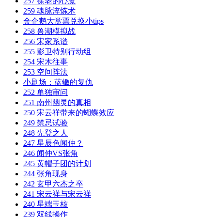
257 徐老的心魔
259 魂脉淬炼术
金企鹅大赏票兑换小tips
258 兽潮模拟战
256 宋家系谱
255 影卫特别行动组
254 宋木往事
253 空间阵法
小剧场：蓝鲰的复仇
252 单独审问
251 南州幽灵的真相
250 宋云祥带来的蝴蝶效应
249 禁忌试验
248 先登之人
247 星辰色闻仲？
246 闻仲VS张角
245 黄帽子团的计划
244 张角现身
242 玄甲六杰之卒
241 宋云祥与宋云祥
240 星端玉核
239 双线操作