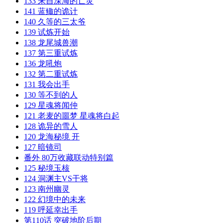
133 来自深海的亡灵
141 蓝鲰的诡计
140 久等的三太爷
139 试炼开始
138 龙尾城兽潮
137 第三重试炼
136 龙吼炮
132 第二重试炼
131 我会出手
130 等不到的人
129 星魂将闻仲
121 老麦的噩梦 星魂将白起
128 诡异的雪人
120 龙海秘境 开
127 暗镜司
番外 80万收藏联动特别篇
125 秘境玉核
124 洞渊主VS干将
123 南州幽灵
122 幻境中的未来
119 呼延幸出手
第110话 突破地阶后期