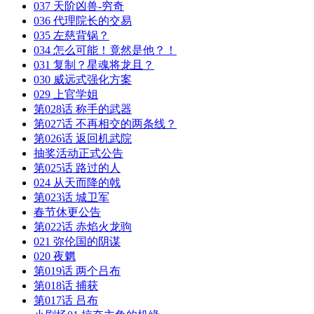
037 天阶凶兽-穷奇
036 代理院长的交易
035 左慈背锅？
034 怎么可能！竟然是他？！
031 复制？星魂将龙且？
030 威远式强化方案
029 上官学姐
第028话 称手的武器
第027话 不再相交的两条线？
第026话 返回机武院
抽奖活动正式公告
第025话 路过的人
024 从天而降的戟
第023话 城卫军
春节休更公告
第022话 赤焰火龙驹
021 弥伦国的阴谋
020 夜魍
第019话 两个吕布
第018话 捕获
第017话 吕布