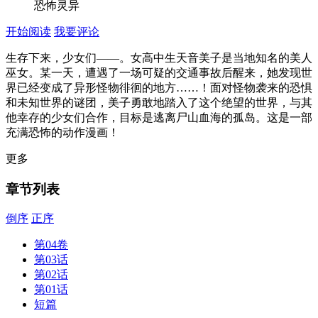
恐怖灵异
开始阅读
我要评论
生存下来，少女们——。女高中生天音美子是当地知名的美人
巫女。某一天，遭遇了一场可疑的交通事故后醒来，她发现世
界已经变成了异形怪物徘徊的地方……！面对怪物袭来的恐惧
和未知世界的谜团，美子勇敢地踏入了这个绝望的世界，与其
他幸存的少女们合作，目标是逃离尸山血海的孤岛。这是一部
充满恐怖的动作漫画！
更多
章节列表
倒序
正序
第04卷
第03话
第02话
第01话
短篇