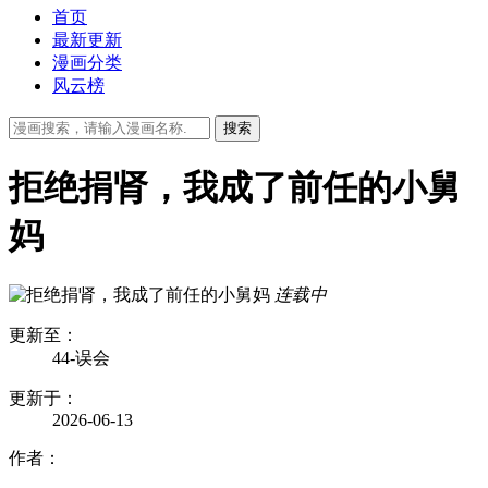
首页
最新更新
漫画分类
风云榜
拒绝捐肾，我成了前任的小舅
妈
连载中
更新至：
44-误会
更新于：
2026-06-13
作者：