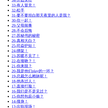
34-开始失控
33-有人冒充！
32-松手
31-要不要坦白那天夜里的人是我？
30-住一起！
29-父母闹事
28-不会后悔
27-苏秘书的秘密
26-真相大白？
25-司焱护短！
24-绑架！
23-苏暖不见了！
22-在接吻？！
21-你来脱？
20-我是他们play的一环？
19-总裁怎么赖牀呢！
18-他杀过人！
17-直接打脸！
16-我们是不是见过？
15-你想包庇小偷？
14-搜身！
13-出轨现场！