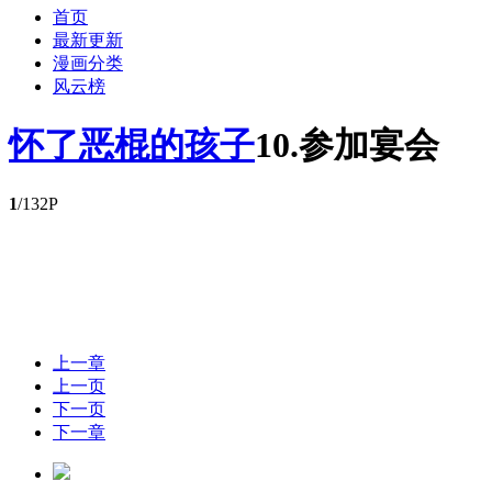
首页
最新更新
漫画分类
风云榜
怀了恶棍的孩子
10.参加宴会
1
/132P
上一章
上一页
下一页
下一章