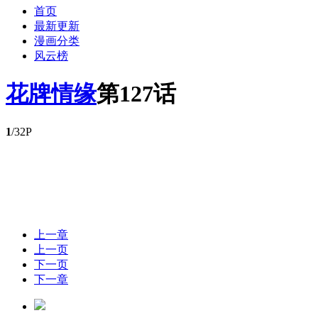
首页
最新更新
漫画分类
风云榜
花牌情缘
第127话
1
/32P
上一章
上一页
下一页
下一章