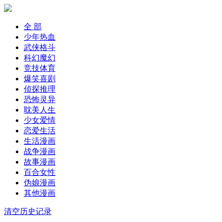
全 部
少年热血
武侠格斗
科幻魔幻
竞技体育
爆笑喜剧
侦探推理
恐怖灵异
耽美人生
少女爱情
恋爱生活
生活漫画
战争漫画
故事漫画
百合女性
伪娘漫画
其他漫画
清空历史记录