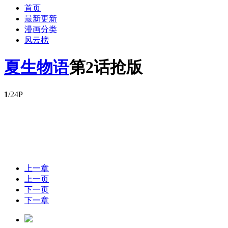
首页
最新更新
漫画分类
风云榜
夏生物语
第2话抢版
1
/24P
上一章
上一页
下一页
下一章