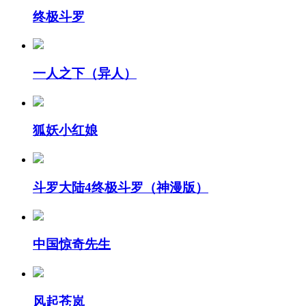
终极斗罗
一人之下（异人）
狐妖小红娘
斗罗大陆4终极斗罗（神漫版）
中国惊奇先生
风起苍岚